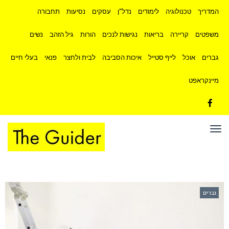
המדריך
טכנולוגיה
לימודים
נדל"ן
עסקים
נסיעות
תחבורה
משפטים
קריירה
בריאות
נגישות לנכים
הורות
גיל הזהב
נשים
גברים
אוכל
לייף סטייל
איכות הסביבה
לבית ולחצר
פנאי
בעלי חיים
מיינקראפט
Facebook
תפריט
גברים