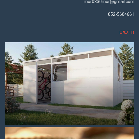
mor0330mor@gmail.com
052-5604661
חדשים