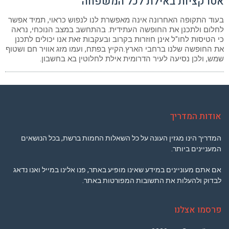
אטרקציות באילת לכל המשפחה
בעוד התקופה האחרונה אינה מאפשרת לנו לנפוש כראוי, תמיד אפשר
לחלום ולתכנן את החופשה העתידית. בהתחשב במצב הנוכחי, נראה
כי הטיסות לחו"ל אינן חוזרות בקרוב ובעקבות זאת אנו יכולים לתכנן
את החופשה שלנו ברחבי הארץ.הקיץ בפתח, ועמו מזג אוויר חם ושטוף
שמש, ולכן נסיעה לעיר הדרומית אילת לחלוטין בא בחשבון.
אודות המדריך
המדריך הינו מגזין העונה על כל השאלות החמות ברשת, בכל הנושאים
המעניינים ביותר.
אם אתם מעוניינים במידע שאינו מופיע באתר, פנו אלינו במייל ואנו נדאג
לבדוק ולהעלות את התשובות המפורטות באתר.
פרסמו אצלנו