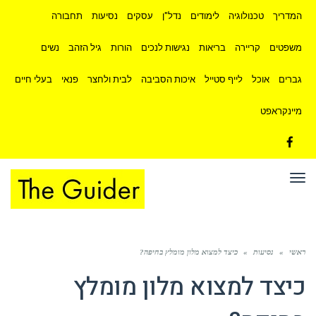
המדריך
טכנולוגיה
לימודים
נדל"ן
עסקים
נסיעות
תחבורה
משפטים
קריירה
בריאות
נגישות לנכים
הורות
גיל הזהב
נשים
גברים
אוכל
לייף סטייל
איכות הסביבה
לבית ולחצר
פנאי
בעלי חיים
מיינקראפט
Facebook
תפריט
ראשי
»
נסיעות
»
כיצד למצוא מלון מומלץ בחיפה?
כיצד למצוא מלון מומלץ