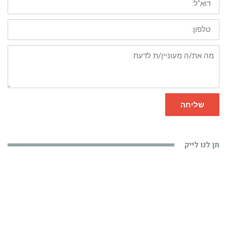
טלפון:
מה
את/ה
מעוניין/ת
לדעת
שליחה
תן לנו לייק