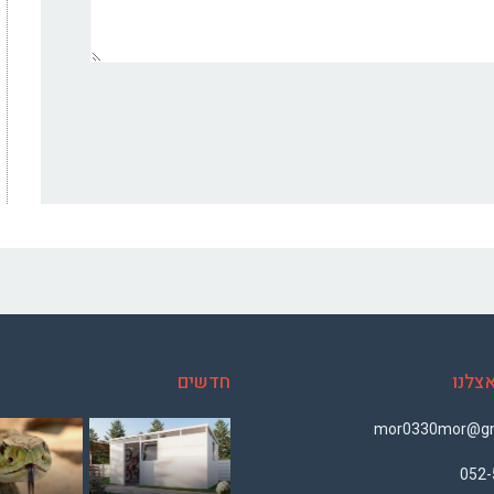
צלנו
חדשים
mor0330mor@gm
052-