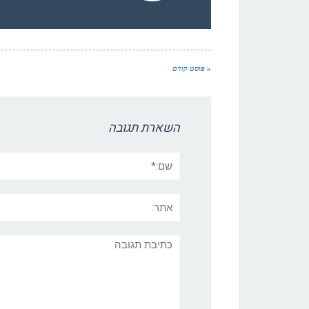
« פוסט קודם
השארת תגובה
שם:*
אתר:
תגובה