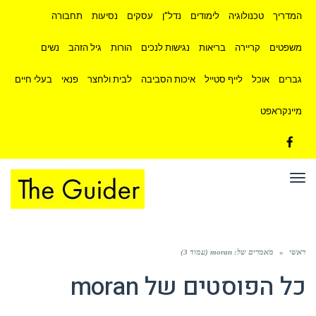
המדריך
טכנולוגיה
לימודים
נדל"ן
עסקים
נסיעות
תחבורה
משפטים
קריירה
בריאות
נגישות לנכים
הורות
גיל הזהב
נשים
גברים
אוכל
לייף סטייל
איכות הסביבה
לבית ולחצר
פנאי
בעלי חיים
מיינקראפט
Facebook
תפריט
ראשי
»
מאמרים של: moran (עמוד 3)
כל הפוסטים של
moran