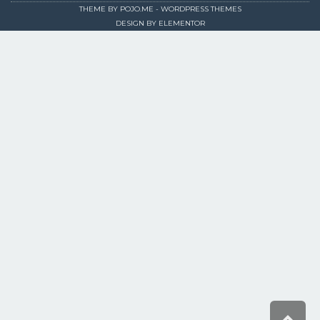
THEME BY
POJO.ME
- WORDPRESS THEMES
DESIGN BY
ELEMENTOR
גלילה