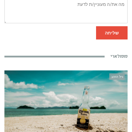
מה
את/ה
מעוניין/ת
לדעת
שליחה
פופולארי
גיל הזהב